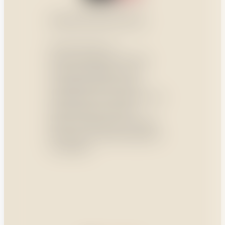
PROFESSIONELL
Unser Team aus
Eventmanagern, Köchen,
Gastrofachkräften und
Logistikexperten plant,
koordiniert und sorgt für den
reibungslosen Ablauf.
Dabei verbinden wir solide
Planung mit größtmöglicher
Flexibilität.