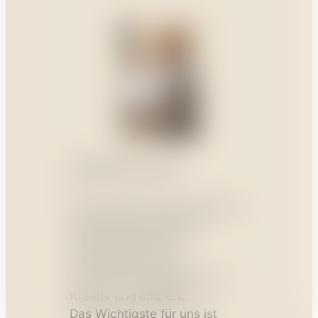
PERSÖNLICH
Wir sind für Sie da, damit Ihre
Vorstellungen lebendig
werden! Mit großer
Teamerfahrung und
persönlichem Engagement.
Kreativ und effizient.
Das Wichtigste für uns ist