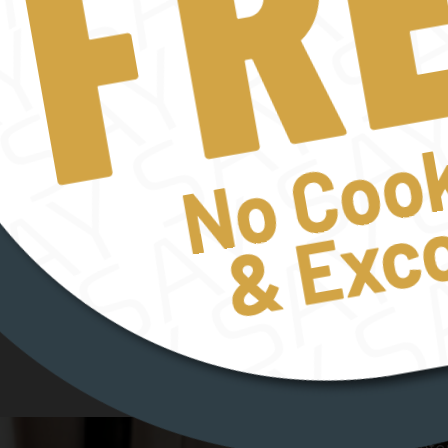
Schuler Events
Röthensteig 5-7
90408 Nürnberg
Instagram
TikTok
Facebook
LinkedI