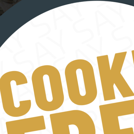
NT?
SIE UNS
ail
Anschrift