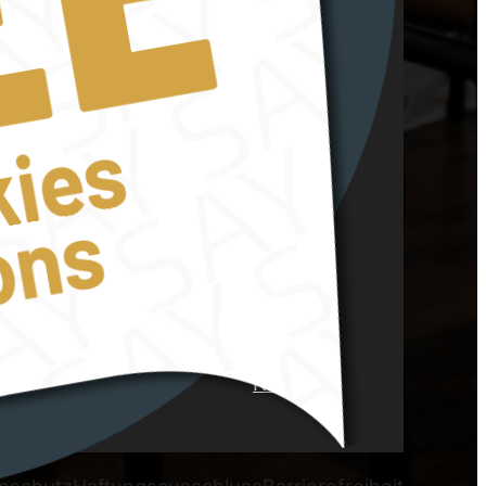
+49 911 937 936 0
hello@schuler-events.de
Geschäftszeiten
Montag – Freitag
n
08:00 – 17:00 Uhr
Partner
Über
uns
Karriere
News