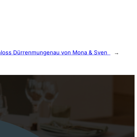
chloss Dürrenmungenau von Mona & Sven
→