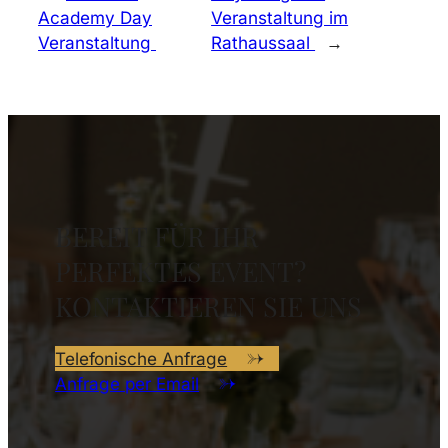
Academy Day
Veranstaltung im
Veranstaltung
Rathaussaal
→
BEREIT FÜR IHR
PERFEKTES EVENT?
KONTAKTIEREN SIE UNS
Telefonische Anfrage
Anfrage per Email