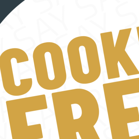
NT?
SIE UNS
ail
Anschrift
Schuler Events