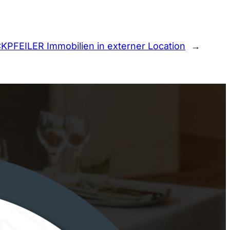
KPFEILER Immobilien in externer Location
→