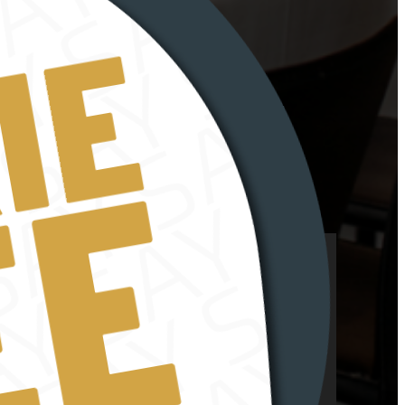
Kontakt
+49 911 937 936 0
hello@schuler-events.de